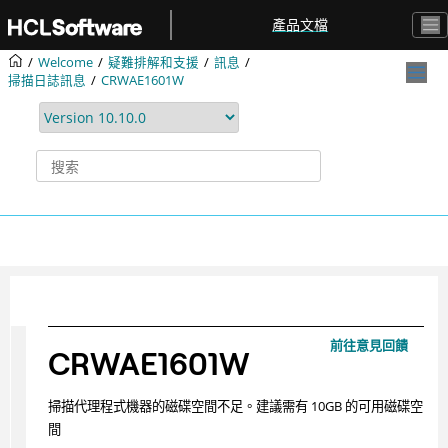
跳转到主要内容
產品文檔
Welcome
疑難排解和支援
訊息
掃描日誌訊息
CRWAE1601W
前往意見回饋
CRWAE1601W
掃描代理程式機器的磁碟空間不足。建議需有 10GB 的可用磁碟空
間