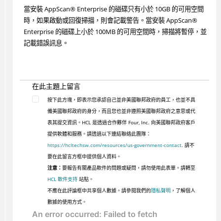
當安裝
AppScan
®
Enterprise 的磁碟只有小於 10GB 的可用空間
時，如果啟動或回復掃描，則會記載警告。當安裝
AppScan
®
Enterprise 的磁碟上小於 100MB 的可用空間時，掃描將暫停，並
記載錯誤訊息。
在此主題上留言
按下此方塊，即表示您承認自己並非美國聯邦政府的員工，也並不具
備美國聯邦政府的身分，而且您也並非遵照美國聯邦政府之意思或代
表其提交資訊。HCL 是透過合作夥伴 Four, Inc. 向美國聯邦政府客戶
提供軟體和服務。請透過以下連結聯絡此團隊：
https://hcltechsw.com/resources/us-government-contact
. 請不
要在此留言方框中提供個人資料。
注意：
要報告有關產品軟件的問題或疑問，請勿使用此表單。請轉至
HCL 軟件支持
站點。
不應在此評論框中共享個人數據。請參閱我們的
隱私聲明
，了解個人
數據的使用方式。