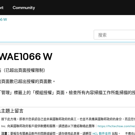
rt
Community
6 W
WAE1066 W
結（已超出頁面授權限制）
的頁面數已超出授權的頁面數。
「管理」標籤上的「模組授權」頁面，檢查所有內容掃描工作所能掃描的
此主題上留言
按下此方塊，即表示您承認自己並非美國聯邦政府的員工，也並不具備美國聯邦政府的身分，而且您也並非
Inc. 向美國聯邦政府客戶提供軟體和服務。請透過以下連結聯絡此團隊：
https://hcltechsw.com/re
注意：
要報告有關產品軟件的問題或疑問，請勿使用此表單。請轉至
HCL 軟件支持
站點。
不應在