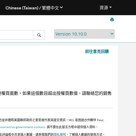
資源
前往意見回饋
授權頁面數。如果這個數目超出授權頁數值，請聯絡您的銷售
遵照美國聯邦政府之意思或代表其提交資訊。HCL 是透過合作夥伴 Four,
sources/us-government-contact
. 請不要在此留言方框中提供個人資料。
此評論框中共享個人數據。請參閱我們的
隱私聲明
，了解個人數據的使用方式。