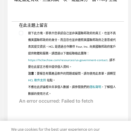
在此主題上留言
按下此方塊，即表示您承認自己並非美國聯邦政府的員工，也並不具
備美國聯邦政府的身分，而且您也並非遵照美國聯邦政府之意思或代
表其提交資訊。HCL 是透過合作夥伴 Four, Inc. 向美國聯邦政府客戶
提供軟體和服務。請透過以下連結聯絡此團隊：
https://hcltechsw.com/resources/us-government-contact
. 請不
要在此留言方框中提供個人資料。
注意：
要報告有關產品軟件的問題或疑問，請勿使用此表單。請轉至
HCL 軟件支持
站點。
不應在此評論框中共享個人數據。請參閱我們的
隱私聲明
，了解個人
數據的使用方式。
We use cookies for the best user experience on our