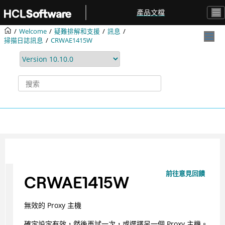
跳转到主要内容
產品文檔
Welcome
疑難排解和支援
訊息
掃描日誌訊息
CRWAE1415W
前往意見回饋
CRWAE1415W
無效的 Proxy 主機
確定設定有效，然後再試一次，或選擇另一個 Proxy 主機。