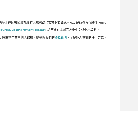
遵照美國聯邦政府之意思或代表其提交資訊。HCL 是透過合作夥伴 Four,
sources/us-government-contact
. 請不要在此留言方框中提供個人資料。
此評論框中共享個人數據。請參閱我們的
隱私聲明
，了解個人數據的使用方式。