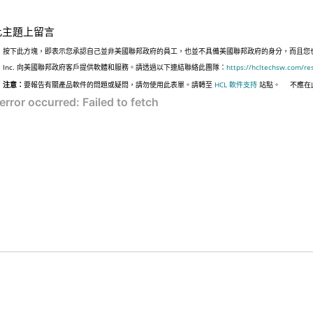
此主題上留言
按下此方塊，即表示您承認自己並非美國聯邦政府的員工，也並不具備美國聯邦政府的身分，而且您也並非
Inc. 向美國聯邦政府客戶提供軟體和服務。請透過以下連結聯絡此團隊：
https://hcltechsw.com/re
注意：
要報告有關產品軟件的問題或疑問，請勿使用此表單。請轉至
HCL 軟件支持
站點。
不應在