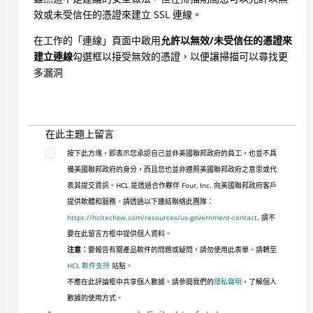
效或未受信任的憑證來建立 SSL 連線。
在工作的「連線」頁面中啟用
允許以無效/未受信任的憑證來
建立連線
勾選框以接受無效的憑證，以便讓掃描可以尋找更
多漏洞
在此主題上留言
按下此方塊，即表示您承認自己並非美國聯邦政府的員工，也並不具
備美國聯邦政府的身分，而且您也並非遵照美國聯邦政府之意思或代
表其提交資訊。HCL 是透過合作夥伴 Four, Inc. 向美國聯邦政府客戶
提供軟體和服務。請透過以下連結聯絡此團隊：
https://hcltechsw.com/resources/us-government-contact
. 請不
要在此留言方框中提供個人資料。
注意：
要報告有關產品軟件的問題或疑問，請勿使用此表單。請轉至
HCL 軟件支持
站點。
不應在此評論框中共享個人數據。請參閱我們的
隱私聲明
，了解個人
數據的使用方式。