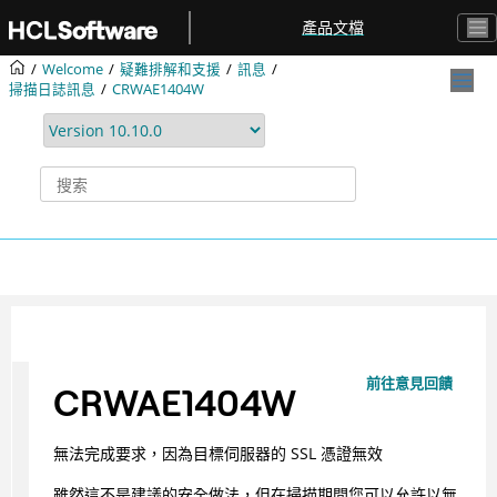
跳转到主要内容
產品文檔
Welcome
疑難排解和支援
訊息
掃描日誌訊息
CRWAE1404W
前往意見回饋
CRWAE1404W
無法完成要求，因為目標伺服器的 SSL 憑證無效
雖然這不是建議的安全做法，但在掃描期間您可以允許以無