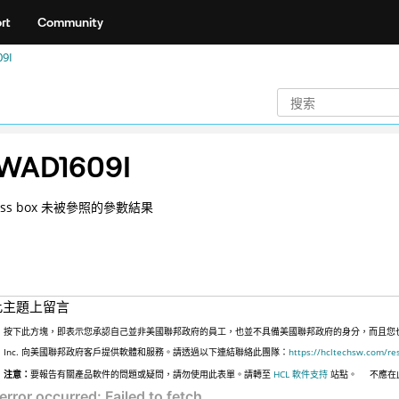
rt
Community
9I
WAD1609I
ass box 未被參照的參數結果
此主題上留言
按下此方塊，即表示您承認自己並非美國聯邦政府的員工，也並不具備美國聯邦政府的身分，而且您也並非
Inc. 向美國聯邦政府客戶提供軟體和服務。請透過以下連結聯絡此團隊：
https://hcltechsw.com/re
注意：
要報告有關產品軟件的問題或疑問，請勿使用此表單。請轉至
HCL 軟件支持
站點。
不應在