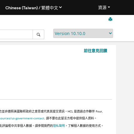
資源
前往意見回饋
遵照美國聯邦政府之意思或代表其提交資訊。HCL 是透過合作夥伴 Four,
sources/us-government-contact
. 請不要在此留言方框中提供個人資料。
此評論框中共享個人數據。請參閱我們的
隱私聲明
，了解個人數據的使用方式。