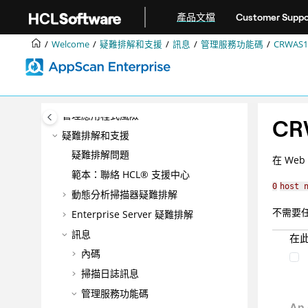
跳转到主要内容
整合
產品文檔
Customer Suppo
DevOps
Welcome
疑難排解和支援
訊息
管理服務功能碼
CRWAS1
最佳作法
配置
管理
管理應用程式風險
CR
疑難排解和支援
疑難排解問題
在 We
範本：聯絡 HCL® 支援中心
0
host 
動態分析掃描器疑難排解
不需要
Enterprise Server 疑難排解
訊息
在
內碼
掃描日誌訊息
管理服務功能碼