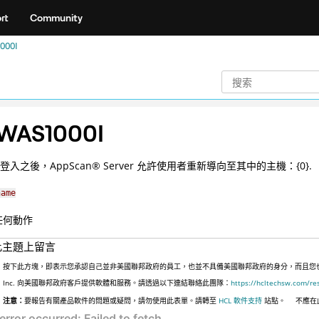
rt
Community
000I
WAS1000I
b 登入之後，
AppScan
®
Server 允許使用者重新導向至其中的主機：{0}.
name
任何動作
此主題上留言
按下此方塊，即表示您承認自己並非美國聯邦政府的員工，也並不具備美國聯邦政府的身分，而且您也並非
Inc. 向美國聯邦政府客戶提供軟體和服務。請透過以下連結聯絡此團隊：
https://hcltechsw.com/re
注意：
要報告有關產品軟件的問題或疑問，請勿使用此表單。請轉至
HCL 軟件支持
站點。
不應在