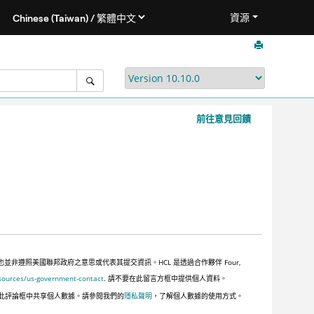
資源
前往意見回饋
遵照美國聯邦政府之意思或代表其提交資訊。HCL 是透過合作夥伴 Four,
sources/us-government-contact
. 請不要在此留言方框中提供個人資料。
此評論框中共享個人數據。請參閱我們的
隱私聲明
，了解個人數據的使用方式。