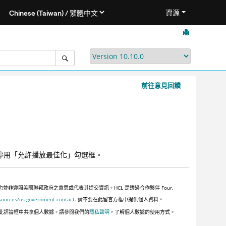
資源
前往意見回饋
停用「允許播放最佳化」勾選框。
遵照美國聯邦政府之意思或代表其提交資訊。HCL 是透過合作夥伴 Four,
sources/us-government-contact
. 請不要在此留言方框中提供個人資料。
此評論框中共享個人數據。請參閱我們的
隱私聲明
，了解個人數據的使用方式。