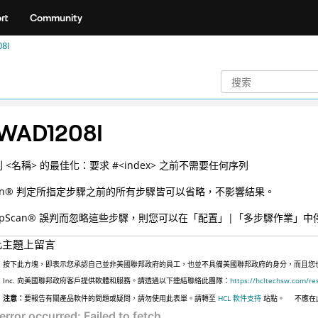
rt
Community
8I
WAD1208I
 <名稱> 的最佳化：要求 #<index> 之前不需要任何序列
n
®
判定所指定步驟之前的所有步驟皆可以省略，不影響結果。
pScan
®
誤判而忽略這些步驟，則您可以在「配置」|「多步驟作業」中
此主題上留言
按下此方塊，即表示您承認自己並非美國聯邦政府的員工，也並不具備美國聯邦政府的身分，而且您也並非
Inc. 向美國聯邦政府客戶提供軟體和服務。請透過以下連結聯絡此團隊：
https://hcltechsw.com/re
注意：
要報告有關產品軟件的問題或疑問，請勿使用此表單。請轉至
HCL 軟件支持
站點。
不應在