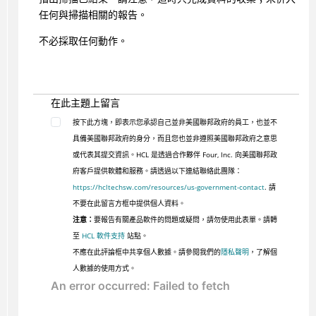
任何與掃描相關的報告。
不必採取任何動作。
在此主題上留言
按下此方塊，即表示您承認自己並非美國聯邦政府的員工，也並不
具備美國聯邦政府的身分，而且您也並非遵照美國聯邦政府之意思
或代表其提交資訊。HCL 是透過合作夥伴 Four, Inc. 向美國聯邦政
府客戶提供軟體和服務。請透過以下連結聯絡此團隊：
https://hcltechsw.com/resources/us-government-contact
. 請
不要在此留言方框中提供個人資料。
注意：
要報告有關產品軟件的問題或疑問，請勿使用此表單。請轉
至
HCL 軟件支持
站點。
不應在此評論框中共享個人數據。請參閱我們的
隱私聲明
，了解個
人數據的使用方式。