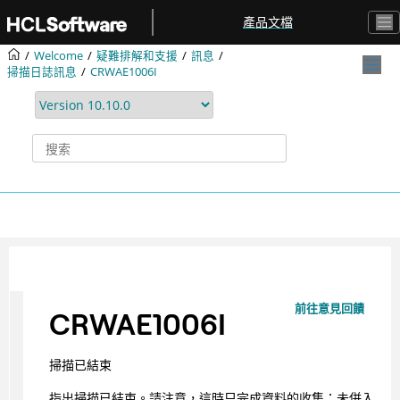
跳转到主要内容
產品文檔
Welcome
疑難排解和支援
訊息
掃描日誌訊息
CRWAE1006I
前往意見回饋
CRWAE1006I
掃描已結束
指出掃描已結束。請注意，這時只完成資料的收集；未併入