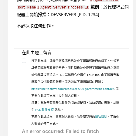
範例
：於代理程式伺
Host Name
1
Agent Server Process ID
服器上開始掃描：DEVSERVER3 [PID: 1234]
不必採取任何動作。
在此主題上留言
按下此方塊，即表示您承認自己並非美國聯邦政府的員工，也並不
具備美國聯邦政府的身分，而且您也並非遵照美國聯邦政府之意思
或代表其提交資訊。HCL 是透過合作夥伴 Four, Inc. 向美國聯邦政
府客戶提供軟體和服務。請透過以下連結聯絡此團隊：
https://hcltechsw.com/resources/us-government-contact
. 請
不要在此留言方框中提供個人資料。
注意：
要報告有關產品軟件的問題或疑問，請勿使用此表單。請轉
至
HCL 軟件支持
站點。
不應在此評論框中共享個人數據。請參閱我們的
隱私聲明
，了解個
人數據的使用方式。