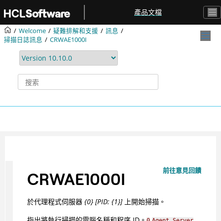
跳转到主要内容
產品文檔
Welcome
疑難排解和支援
訊息
掃描日誌訊息
CRWAE1000I
前往意見回饋
CRWAE1000I
於代理程式伺服器
{0} [PID: {1}]
上開始掃描。
指出將執行掃描的電腦名稱和程序 ID。
0
Agent Server