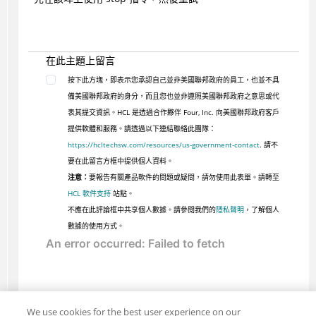
在此主題上留言
按下此方塊，即表示您承認自己並非美國聯邦政府的員工，也並不具
備美國聯邦政府的身分，而且您也並非遵照美國聯邦政府之意思或代
表其提交資訊。HCL 是透過合作夥伴 Four, Inc. 向美國聯邦政府客戶
提供軟體和服務。請透過以下連結聯絡此團隊：
https://hcltechsw.com/resources/us-government-contact
. 請不
要在此留言方框中提供個人資料。
注意：
要報告有關產品軟件的問題或疑問，請勿使用此表單。請轉至
HCL 軟件支持
站點。
不應在此評論框中共享個人數據。請參閱我們的
隱私聲明
，了解個人
數據的使用方式。
We use cookies for the best user experience on our