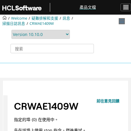
跳转到主要内容
產品文檔
Welcome
疑難排解和支援
訊息
掃描日誌訊息
CRWAE1409W
前往意見回饋
CRWAE1409W
指定的埠 {0} 在使用中。
先在該埠上使用 stop 指令，然後重試。