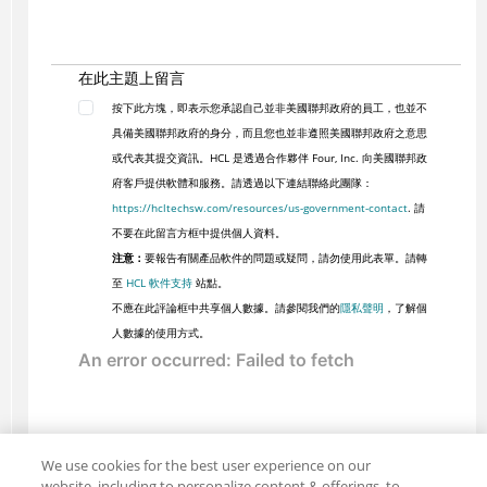
在此主題上留言
按下此方塊，即表示您承認自己並非美國聯邦政府的員工，也並不
具備美國聯邦政府的身分，而且您也並非遵照美國聯邦政府之意思
或代表其提交資訊。HCL 是透過合作夥伴 Four, Inc. 向美國聯邦政
府客戶提供軟體和服務。請透過以下連結聯絡此團隊：
https://hcltechsw.com/resources/us-government-contact
. 請
不要在此留言方框中提供個人資料。
注意：
要報告有關產品軟件的問題或疑問，請勿使用此表單。請轉
至
HCL 軟件支持
站點。
不應在此評論框中共享個人數據。請參閱我們的
隱私聲明
，了解個
人數據的使用方式。
We use cookies for the best user experience on our
website, including to personalize content & offerings, to