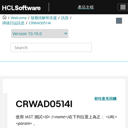
Jump to main content
產品文檔
Welcome
疑難排解和支援
訊息
掃描日誌訊息
CRWAD0514I
前往意見回饋
CRWAD0514I
使用 IAST 測試
<ID> (<name>)
在下列位置上為正：
<URL>
<param>
。