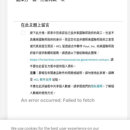
在此主題上留言
按下此方塊，即表示您承認自己並非美國聯邦政府的員工，也並不
具備美國聯邦政府的身分，而且您也並非遵照美國聯邦政府之意思
或代表其提交資訊。HCL 是透過合作夥伴 Four, Inc. 向美國聯邦政
府客戶提供軟體和服務。請透過以下連結聯絡此團隊：
https://hcltechsw.com/resources/us-government-contact
. 請
不要在此留言方框中提供個人資料。
注意：
要報告有關產品軟件的問題或疑問，請勿使用此表單。請轉
至
HCL 軟件支持
站點。
不應在此評論框中共享個人數據。請參閱我們的
隱私聲明
，了解個
人數據的使用方式。
We use cookies for the best user experience on our