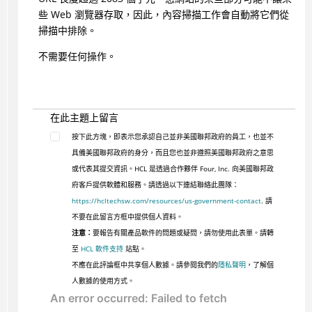
些 Web 瀏覽器存取，因此，內容掃描工作會自動將它們從
掃描中排除。
不需要任何操作。
在此主題上留言
按下此方塊，即表示您承認自己並非美國聯邦政府的員工，也並不
具備美國聯邦政府的身分，而且您也並非遵照美國聯邦政府之意思
或代表其提交資訊。HCL 是透過合作夥伴 Four, Inc. 向美國聯邦政
府客戶提供軟體和服務。請透過以下連結聯絡此團隊：
https://hcltechsw.com/resources/us-government-contact
. 請
不要在此留言方框中提供個人資料。
注意：
要報告有關產品軟件的問題或疑問，請勿使用此表單。請轉
至
HCL 軟件支持
站點。
不應在此評論框中共享個人數據。請參閱我們的
隱私聲明
，了解個
人數據的使用方式。