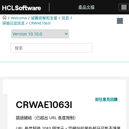
跳转到主要内容
產品文檔
Welcome
疑難排解和支援
訊息
掃描日誌訊息
CRWAE1063I
前往意見回饋
CRWAE1063I
跳過鏈結（已超出 URL 長度限制）
URL 長度超過 2083 個字元。您網站的某些部分可能不讓某