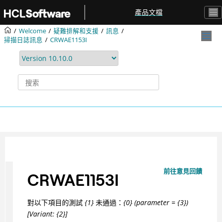
跳转到主要内容
產品文檔
Welcome
疑難排解和支援
訊息
掃描日誌訊息
CRWAE1153I
前往意見回饋
CRWAE1153I
對以下項目的測試
{1}
未通過：
{0} (parameter = {3})
[Variant: {2}]