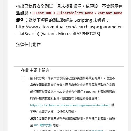
指出已執行安全測試，且未找到漏洞。依預設，不會顯示這
些訊息。
0
Test URL
1
Vulnerability Name
2
Variant Name
範例：
對以下項目的測試跨網站 Scripting 未通過：
http://www.altoromutual.com/search.aspx (parameter
= txtSearch) [Variant: MicrosoftASPNETXSS]
無須任何動作
在此主題上留言
按下此方塊，即表示您承認自己並非美國聯邦政府的員工，也並不
具備美國聯邦政府的身分，而且您也並非遵照美國聯邦政府之意思
或代表其提交資訊。HCL 是透過合作夥伴 Four, Inc. 向美國聯邦政
府客戶提供軟體和服務。請透過以下連結聯絡此團隊：
https://hcltechsw.com/resources/us-government-contact
. 請
不要在此留言方框中提供個人資料。
注意：
要報告有關產品軟件的問題或疑問，請勿使用此表單。請轉
至
HCL 軟件支持
站點。