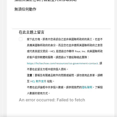
無須任何動作
在此主題上留言
按下此方塊，即表示您承認自己並非美國聯邦政府的員工，也並不
具備美國聯邦政府的身分，而且您也並非遵照美國聯邦政府之意思
或代表其提交資訊。HCL 是透過合作夥伴 Four, Inc. 向美國聯邦政
府客戶提供軟體和服務。請透過以下連結聯絡此團隊：
https://hcltechsw.com/resources/us-government-contact
. 請
不要在此留言方框中提供個人資料。
注意：
要報告有關產品軟件的問題或疑問，請勿使用此表單。請轉
至
HCL 軟件支持
站點。
不應在此評論框中共享個人數據。請參閱我們的
隱私聲明
，了解個
人數據的使用方式。