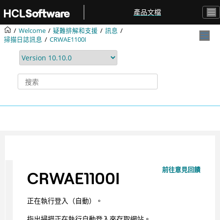
跳转到主要内容
產品文檔
Welcome
疑難排解和支援
訊息
掃描日誌訊息
CRWAE1100I
前往意見回饋
CRWAE1100I
正在執行登入（自動）。
指出掃描正在執行自動登入來存取網站。