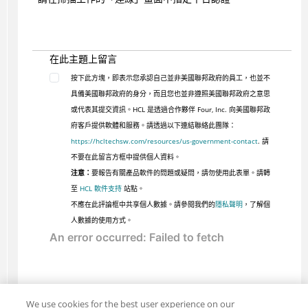
在此主題上留言
按下此方塊，即表示您承認自己並非美國聯邦政府的員工，也並不
具備美國聯邦政府的身分，而且您也並非遵照美國聯邦政府之意思
或代表其提交資訊。HCL 是透過合作夥伴 Four, Inc. 向美國聯邦政
府客戶提供軟體和服務。請透過以下連結聯絡此團隊：
https://hcltechsw.com/resources/us-government-contact
. 請
不要在此留言方框中提供個人資料。
注意：
要報告有關產品軟件的問題或疑問，請勿使用此表單。請轉
至
HCL 軟件支持
站點。
不應在此評論框中共享個人數據。請參閱我們的
隱私聲明
，了解個
人數據的使用方式。
We use cookies for the best user experience on our