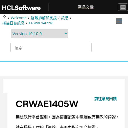
跳转到主要内容
產品文檔
Welcome
疑難排解和支援
訊息
掃描日誌訊息
CRWAE1405W
前往意見回饋
CRWAE1405W
無法執行平台鑑別，因為掃描配置中遺漏或有無效的認證。
請在掃描工作的「連線」畫面中指定平台認證。