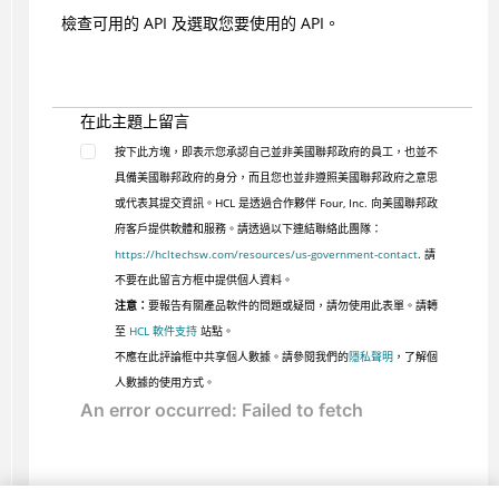
檢查可用的 API 及選取您要使用的 API。
在此主題上留言
按下此方塊，即表示您承認自己並非美國聯邦政府的員工，也並不
具備美國聯邦政府的身分，而且您也並非遵照美國聯邦政府之意思
或代表其提交資訊。HCL 是透過合作夥伴 Four, Inc. 向美國聯邦政
府客戶提供軟體和服務。請透過以下連結聯絡此團隊：
https://hcltechsw.com/resources/us-government-contact
. 請
不要在此留言方框中提供個人資料。
注意：
要報告有關產品軟件的問題或疑問，請勿使用此表單。請轉
至
HCL 軟件支持
站點。
不應在此評論框中共享個人數據。請參閱我們的
隱私聲明
，了解個
人數據的使用方式。