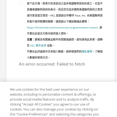
按下此方塊，即表示您承認自己並非美國聯邦政府的員工，也並不
具備美國聯邦政府的身分，而且您也並非遵照美國聯邦政府之意思
或代表其提交資訊。HCL 是透過合作夥伴 Four, Inc. 向美國聯邦政
府客戶提供軟體和服務。請透過以下連結聯絡此團隊：
https://hcltechsw.com/resources/us-government-contact
. 請
不要在此留言方框中提供個人資料。
注意：
要報告有關產品軟件的問題或疑問，請勿使用此表單。請轉
至
HCL 軟件支持
站點。
不應在此評論框中共享個人數據。請參閱我們的
隱私聲明
，了解個
人數據的使用方式。
We use cookies for the best user experience on our
website, including to personalize content & offerings, to
provide social media features and to analyze traffic. By
clicking “Accept All Cookies” you agree to our use of
cookies. You can also manage your cookies by clicking on
the "Cookie Preferences" and selecting the categories you