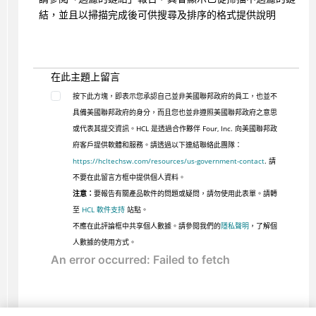
結，並且以掃描完成後可供搜尋及排序的格式提供說明
在此主題上留言
按下此方塊，即表示您承認自己並非美國聯邦政府的員工，也並不
具備美國聯邦政府的身分，而且您也並非遵照美國聯邦政府之意思
或代表其提交資訊。HCL 是透過合作夥伴 Four, Inc. 向美國聯邦政
府客戶提供軟體和服務。請透過以下連結聯絡此團隊：
https://hcltechsw.com/resources/us-government-contact
. 請
不要在此留言方框中提供個人資料。
注意：
要報告有關產品軟件的問題或疑問，請勿使用此表單。請轉
至
HCL 軟件支持
站點。
不應在此評論框中共享個人數據。請參閱我們的
隱私聲明
，了解個
人數據的使用方式。