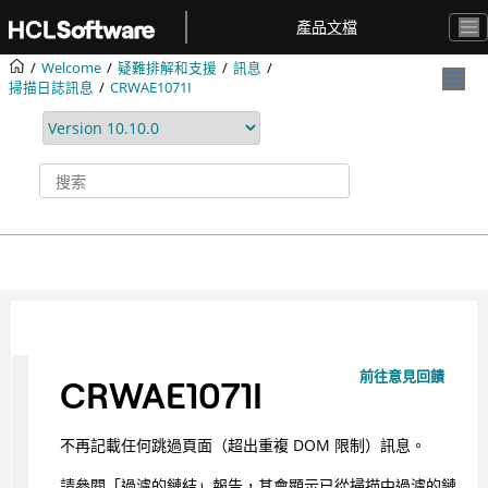
跳转到主要内容
產品文檔
Welcome
疑難排解和支援
訊息
掃描日誌訊息
CRWAE1071I
前往意見回饋
CRWAE1071I
不再記載任何跳過頁面（超出重複 DOM 限制）訊息。
請參閱「過濾的鏈結」報告，其會顯示已從掃描中過濾的鏈