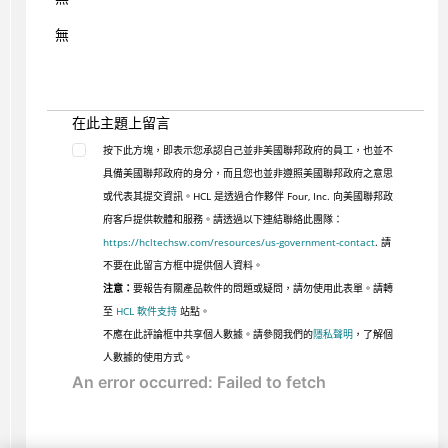
無
在此主題上留言
按下此方塊，即表示您承認自己並非美國聯邦政府的員工，也並不
具備美國聯邦政府的身分，而且您也並非遵照美國聯邦政府之意思
或代表其提交資訊。HCL 是透過合作夥伴 Four, Inc. 向美國聯邦政
府客戶提供軟體和服務。請透過以下連結聯絡此團隊：
https://hcltechsw.com/resources/us-government-contact
. 請
不要在此留言方框中提供個人資料。
注意：
要報告有關產品軟件的問題或疑問，請勿使用此表單。請轉
至
HCL 軟件支持
站點。
不應在此評論框中共享個人數據。請參閱我們的
隱私聲明
，了解個
人數據的使用方式。