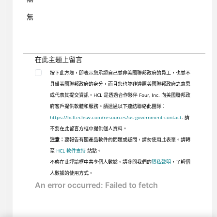
無
在此主題上留言
按下此方塊，即表示您承認自己並非美國聯邦政府的員工，也並不
具備美國聯邦政府的身分，而且您也並非遵照美國聯邦政府之意思
或代表其提交資訊。HCL 是透過合作夥伴 Four, Inc. 向美國聯邦政
府客戶提供軟體和服務。請透過以下連結聯絡此團隊：
https://hcltechsw.com/resources/us-government-contact
. 請
不要在此留言方框中提供個人資料。
注意：
要報告有關產品軟件的問題或疑問，請勿使用此表單。請轉
至
HCL 軟件支持
站點。
不應在此評論框中共享個人數據。請參閱我們的
隱私聲明
，了解個
人數據的使用方式。