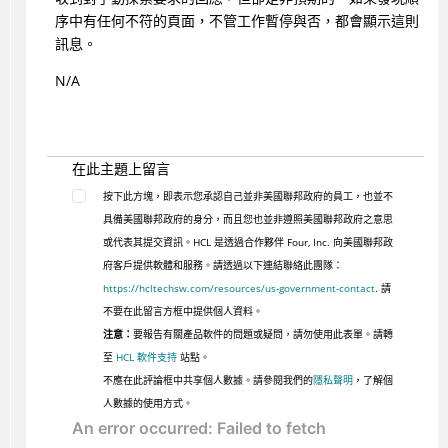
序中有任何不符的頁面，不管工作暫停與否，都會顯示這則
訊息。
N/A
在此主題上留言
按下此方塊，即表示您承認自己並非美國聯邦政府的員工，也並不
具備美國聯邦政府的身分，而且您也並非遵照美國聯邦政府之意思
或代表其提交資訊。HCL 是透過合作夥伴 Four, Inc. 向美國聯邦政
府客戶提供軟體和服務。請透過以下連結聯絡此團隊：
https://hcltechsw.com/resources/us-government-contact
. 請
不要在此留言方框中提供個人資料。
注意：
要報告有關產品軟件的問題或疑問，請勿使用此表單。請轉
至
HCL 軟件支持
站點。
不應在此評論框中共享個人數據。請參閱我們的
隱私聲明
，了解個
人數據的使用方式。