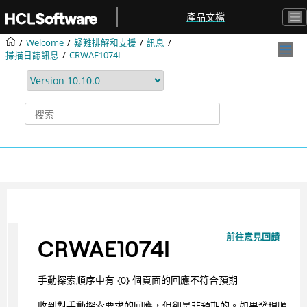
跳转到主要内容
產品文檔
Welcome
疑難排解和支援
訊息
掃描日誌訊息
CRWAE1074I
前往意見回饋
CRWAE1074I
手動探索順序中有 {0} 個頁面的回應不符合預期
收到對手動探索要求的回應，但卻是非預期的。如果發現順