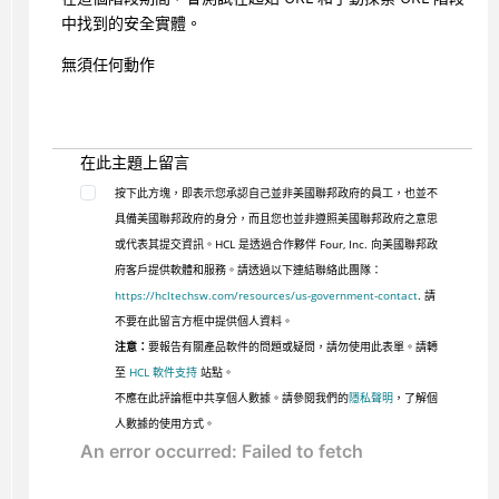
中找到的安全實體。
無須任何動作
在此主題上留言
按下此方塊，即表示您承認自己並非美國聯邦政府的員工，也並不
具備美國聯邦政府的身分，而且您也並非遵照美國聯邦政府之意思
或代表其提交資訊。HCL 是透過合作夥伴 Four, Inc. 向美國聯邦政
府客戶提供軟體和服務。請透過以下連結聯絡此團隊：
https://hcltechsw.com/resources/us-government-contact
. 請
不要在此留言方框中提供個人資料。
注意：
要報告有關產品軟件的問題或疑問，請勿使用此表單。請轉
至
HCL 軟件支持
站點。
不應在此評論框中共享個人數據。請參閱我們的
隱私聲明
，了解個
人數據的使用方式。