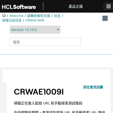
跳转到主要内容
產品文檔
Welcome
疑難排解和支援
訊息
掃描日誌訊息
CRWAE1009I
前往意見回饋
CRWAE1009I
掃描正在進入起始 URL 和手動探索測試階段
在這個階段期間，會測試在起始 URL 和手動探索 URL 階段