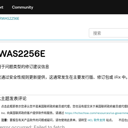
rt
Community
RWAS2256E
WAS2256E
用于问题类型的修订建议信息
议通过安全性规则更新提供，这通常发生在主要发行版、修订包或 iFix 
此主题发表评论
点击此框即表示您承认您不是美国联邦政府雇员或代理，您也没有提交关于美国联邦政府雇员或代理的信息
Inc. 向美国联邦政府客户提供软件和服务。请通过
https://hcltechsw.com/resources/us-governm
注意：
要报告有关产品软件的问题或疑问，请勿使用此表单。请转至
HCL 软件支持
站点。
不应在