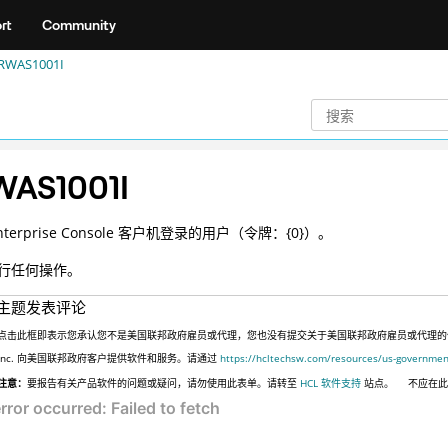
rt
Community
RWAS1001I
AS1001I
nterprise Console 客户机登录的用户（令牌：{0}）。
行任何操作。
主题发表评论
点击此框即表示您承认您不是美国联邦政府雇员或代理，您也没有提交关于美国联邦政府雇员或代理的信息，
Inc. 向美国联邦政府客户提供软件和服务。请通过
https://hcltechsw.com/resources/us-governmen
注意：
要报告有关产品软件的问题或疑问，请勿使用此表单。请转至
HCL 软件支持
站点。
不应在