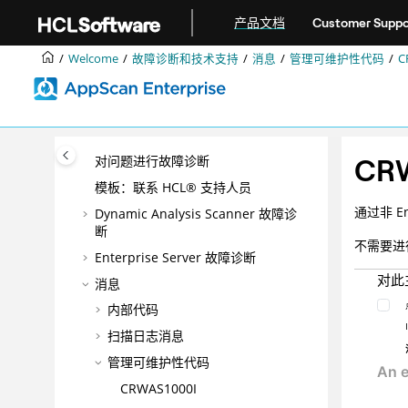
DevOps
跳转到主要内容
产品文档
Customer Suppo
最佳实践
配置
Welcome
故障诊断和技术支持
消息
管理可维护性代码
C
管理
管理应用程序风险
故障诊断和技术支持
CRW
对问题进行故障诊断
模板：联系 HCL® 支持人员
通过非 E
Dynamic Analysis Scanner 故障诊
断
不需要进
Enterprise Server 故障诊断
对此
消息
内部代码
扫描日志消息
管理可维护性代码
CRWAS1000I