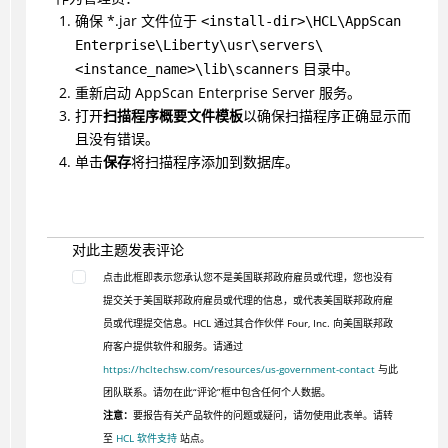
确保 *.jar 文件位于
<install-dir>\HCL\AppScan
Enterprise\Liberty\usr\servers\
目录中。
<instance_name>\lib\scanners
重新启动 AppScan Enterprise Server 服务。
打开
扫描程序概要文件模板
以确保扫描程序正确显示而
且没有错误。
单击
保存
将扫描程序添加到数据库。
对此主题发表评论
点击此框即表示您承认您不是美国联邦政府雇员或代理，您也没有
提交关于美国联邦政府雇员或代理的信息，或代表美国联邦政府雇
员或代理提交信息。HCL 通过其合作伙伴 Four, Inc. 向美国联邦政
府客户提供软件和服务。请通过
https://hcltechsw.com/resources/us-government-contact
与此
团队联系。请勿在此“评论”框中包含任何个人数据。
注意：
要报告有关产品软件的问题或疑问，请勿使用此表单。请转
至
HCL 软件支持
站点。