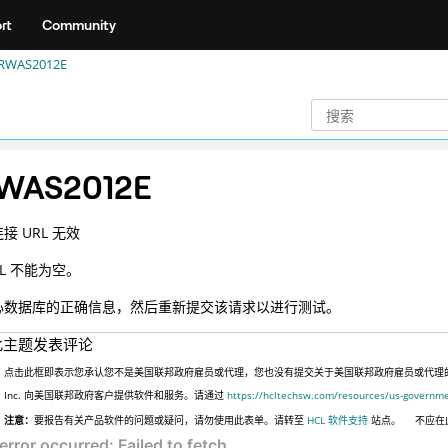
rt
Community
RWAS2012E
WAS2012E
接 URL 无效
RL 不能为空。
心数据库的正确信息，然后重新提交该请求以进行测试。
此主题发表评论
点击此框即表示您承认您不是美国联邦政府雇员或代理，您也没有提交关于美国联邦政府雇员或代理的信息
Inc. 向美国联邦政府客户提供软件和服务。请通过
https://hcltechsw.com/resources/us-governm
注意：
要报告有关产品软件的问题或疑问，请勿使用此表单。请转至
HCL 软件支持
站点。
不应在