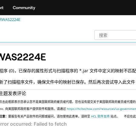
rt
Community
RWAS2224E
WAS2224E
程序 {0}，已保存的属性形式与扫描程序的 *.jar 文件中定义的映射不匹
新了扫描程序文件，确保文件中的映射已保存。然后再次尝试导入此文件
主题发表评论
点击此框即表示您承认您不是美国联邦政府雇员或代理，您也没有提交关于美国联邦政府雇员或代理的信息，
Inc. 向美国联邦政府客户提供软件和服务。请通过
https://hcltechsw.com/resources/us-governmen
注意：
要报告有关产品软件的问题或疑问，请勿使用此表单。请转至
HCL 软件支持
站点。
不应在