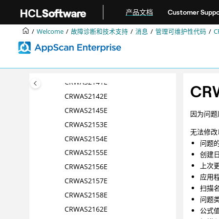
跳转到主要内容
CRWAS2135E
产品文档
Customer Suppo
CRWAS2136E
Welcome
故障诊断和技术支持
消息
管理可维护性代码
C
CRWAS2137E
CRWAS2139E
CRWAS2140E
CRWAS2141E
CRW
CRWAS2142E
CRWAS2145E
因为问题
CRWAS2153E
无法修改
CRWAS2154E
问题
CRWAS2155E
创建
上次
CRWAS2156E
应用
CRWAS2157E
扫描
CRWAS2158E
问题类
CRWAS2162E
公式