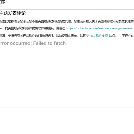
程序
主题发表评论
点击此框即表示您承认您不是美国联邦政府雇员或代理，您也没有提交关于美国联邦政府雇员或代理的信息，
Inc. 向美国联邦政府客户提供软件和服务。请通过
https://hcltechsw.com/resources/us-governmen
注意：
要报告有关产品软件的问题或疑问，请勿使用此表单。请转至
HCL 软件支持
站点。
不应在