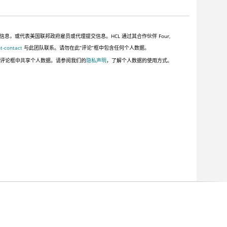
或代表美国联邦政府雇员或代理提交信息。HCL 通过其合作伙伴 Four,
t-contact
与此团队联系。请勿在此“评论”框中包含任何个人数据。
此评论框中共享个人数据。请参阅我们的
隐私声明
，了解个人数据的使用方式。