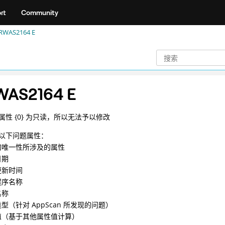
rt
Community
RWAS2164 E
AS2164 E
属性 {0} 为只读，所以无法予以修改
以下问题属性：
的唯一性所涉及的属性
日期
更新时间
程序名称
名称
型（针对 AppScan 所发现的问题）
值（基于其他属性值计算）