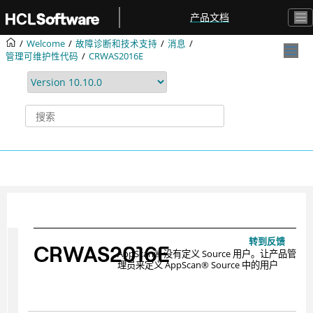
跳转到主要内容
产品文档
Welcome
故障诊断和技术支持
消息
管理可维护性代码
CRWAS2016E
转到反馈
CRWAS2016E
AppScan
®
没有定义 Source 用户。让产品管
理员来定义
AppScan
®
Source 中的用户