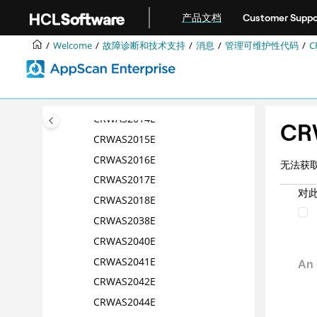
Jump to main content
CRWAS2006E
产品文档
Customer Suppo
CRWAS2007 E
Welcome
故障诊断和技术支持
消息
管理可维护性代码
C
CRWAS2010E
CRWAS2012E
CRWAS2013E
CRWAS2014E
CR
CRWAS2015E
CRWAS2016E
无法获
CRWAS2017E
对
CRWAS2018E
CRWAS2038E
CRWAS2040E
CRWAS2041E
CRWAS2042E
CRWAS2044E