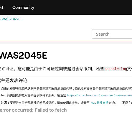
rt
Community
RWAS2045E
WAS2045E
取许可证。这可能是由于许可证过期或超过会话限制。检查
文
console.log
此主题发表评论
点击此框即表示您承认您不是美国联邦政府雇员或代理，您也没有提交关于美国联邦政府雇员或代理的信息
Inc. 向美国联邦政府客户提供软件和服务。请通过
https://hcltechsw.com/resources/us-governm
注意：
要报告有关产品软件的问题或疑问，请勿使用此表单。请转至
HCL 软件支持
站点。
不应在