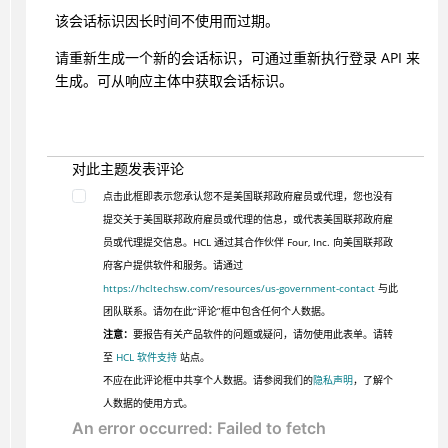
该会话标识因长时间不使用而过期。
请重新生成一个新的会话标识，可通过重新执行登录 API 来
生成。可从响应主体中获取会话标识。
对此主题发表评论
点击此框即表示您承认您不是美国联邦政府雇员或代理，您也没有
提交关于美国联邦政府雇员或代理的信息，或代表美国联邦政府雇
员或代理提交信息。HCL 通过其合作伙伴 Four, Inc. 向美国联邦政
府客户提供软件和服务。请通过
https://hcltechsw.com/resources/us-government-contact
与此
团队联系。请勿在此“评论”框中包含任何个人数据。
注意：
要报告有关产品软件的问题或疑问，请勿使用此表单。请转
至
HCL 软件支持
站点。
不应在此评论框中共享个人数据。请参阅我们的
隐私声明
，了解个
人数据的使用方式。