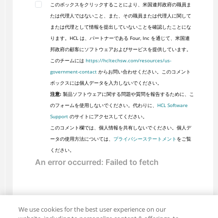
このボックスをクリックすることにより、米国連邦政府の職員ま
たは代理人ではないこと、また、その職員または代理人に関して
または代理として情報を提出していないことを確認したことにな
ります。HCL は、パートナーである Four, Inc を通じて、米国連
邦政府の顧客にソフトウェアおよびサービスを提供しています。
このチームには
https://hcltechsw.com/resources/us-
government-contact
からお問い合わせください。このコメント
ボックスには個人データを入力しないでください。
注意:
製品ソフトウェアに関する問題や質問を報告するために、こ
のフォームを使用しないでください。代わりに、
HCL Software
Support
のサイトにアクセスしてください。
このコメント欄では、個人情報を共有しないでください。個人デ
ータの使用方法については、
プライバシーステートメント
をご覧
ください。
We use cookies for the best user experience on our