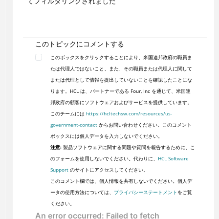
てフィルタリングされました
このトピックにコメントする
このボックスをクリックすることにより、米国連邦政府の職員ま
たは代理人ではないこと、また、その職員または代理人に関して
または代理として情報を提出していないことを確認したことにな
ります。HCL は、パートナーである Four, Inc を通じて、米国連
邦政府の顧客にソフトウェアおよびサービスを提供しています。
このチームには
https://hcltechsw.com/resources/us-
government-contact
からお問い合わせください。このコメント
ボックスには個人データを入力しないでください。
注意:
製品ソフトウェアに関する問題や質問を報告するために、こ
のフォームを使用しないでください。代わりに、
HCL Software
Support
のサイトにアクセスしてください。
このコメント欄では、個人情報を共有しないでください。個人デ
ータの使用方法については、
プライバシーステートメント
をご覧
ください。