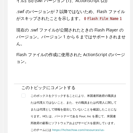
イル): {0} (swf バージョン {1}、ActionScript {2})
.swf のバージョンが 7 以降ではないため、Flash ファイル
がスキップされたことを示します。
0
Flash File Name
1
現在の .swf ファイルが公開されたときの Flash Player の
バージョン。バージョン 1 から 6 まではサポートされませ
ん。
Flash ファイルの作成に使用された ActionScript のバージ
ョン。
このトピックにコメントする
このボックスをクリックすることにより、米国連邦政府の職員ま
たは代理人ではないこと、また、その職員または代理人に関して
または代理として情報を提出していないことを確認したことにな
ります。HCL は、パートナーである Four, Inc を通じて、米国連
邦政府の顧客にソフトウェアおよびサービスを提供しています。
このチームには
https://hcltechsw.com/resources/us-