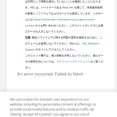
は代理として情報を提出していないことを確認したことになりま
す。HCL は、パートナーである Four, Inc を通じて、米国連邦政府
の顧客にソフトウェアおよびサービスを提供しています。このチー
ムには
https://hcltechsw.com/resources/us-government-
contact
からお問い合わせください。このコメントボックスには個
人データを入力しないでください。
注意:
製品ソフトウェアに関する問題や質問を報告するために、こ
のフォームを使用しないでください。代わりに、
HCL Software
Support
のサイトにアクセスしてください。
このコメント欄では、個人情報を共有しないでください。個人デー
タの使用方法については、
プライバシーステートメント
をご覧くだ
さい。
We use cookies for the best user experience on our
website, including to personalize content & offerings, to
provide social media features and to analyze traffic. By
clicking “Accept All Cookies” you agree to our use of