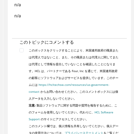
n/a
n/a
このトピックにコメントする
このボックスをクリックすることにより、米国連邦政府の職員また
は代理人ではないこと、また、その職員または代理人に関してまた
は代理として情報を提出していないことを確認したことになりま
す。HCL は、パートナーである Four, Inc を通じて、米国連邦政府
の顧客にソフトウェアおよびサービスを提供しています。このチー
ムには
https://hcltechsw.com/resources/us-government-
contact
からお問い合わせください。このコメントボックスには個
人データを入力しないでください。
注意:
製品ソフトウェアに関する問題や質問を報告するために、こ
のフォームを使用しないでください。代わりに、
HCL Software
Support
のサイトにアクセスしてください。
このコメント欄では、個人情報を共有しないでください。個人デー
タの使用方法については、
プライバシーステートメント
をご覧くだ