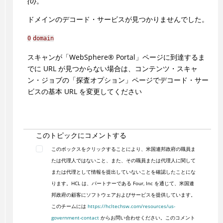
{0}
。
ドメインのデコード・サービスが見つかりませんでした。
0
domain
スキャンが「
WebSphere
®
Portal」ページに到達するま
でに URL が見つからない場合は、コンテンツ・スキャ
ン・ジョブの「探査オプション」ページでデコード・サー
ビスの基本 URL を変更してください
このトピックにコメントする
このボックスをクリックすることにより、米国連邦政府の職員ま
たは代理人ではないこと、また、その職員または代理人に関して
または代理として情報を提出していないことを確認したことにな
ります。HCL は、パートナーである Four, Inc を通じて、米国連
邦政府の顧客にソフトウェアおよびサービスを提供しています。
このチームには
https://hcltechsw.com/resources/us-
government-contact
からお問い合わせください。このコメント