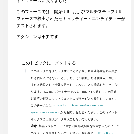
ト・フェーズに入りました
このフェーズでは、開始 URL およびマルチステップ URL
フェーズで検出されたセキュリティー・エンティティーが
テストされます。
アクションは不要です
このトピックにコメントする
このボックスをクリックすることにより、米国連邦政府の職員ま
たは代理人ではないこと、また、その職員または代理人に関して
または代理として情報を提出していないことを確認したことにな
ります。HCL は、パートナーである Four, Inc を通じて、米国連
邦政府の顧客にソフトウェアおよびサービスを提供しています。
このチームには
https://hcltechsw.com/resources/us-
government-contact
からお問い合わせください。このコメント
ボックスには個人データを入力しないでください。
注意:
製品ソフトウェアに関する問題や質問を報告するために、こ
のフォームを使用しないでください。代わりに、
HCL Software