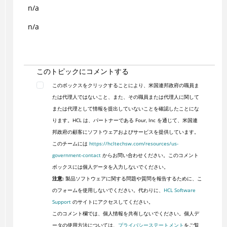
n/a
n/a
このトピックにコメントする
このボックスをクリックすることにより、米国連邦政府の職員ま
たは代理人ではないこと、また、その職員または代理人に関して
または代理として情報を提出していないことを確認したことにな
ります。HCL は、パートナーである Four, Inc を通じて、米国連
邦政府の顧客にソフトウェアおよびサービスを提供しています。
このチームには
https://hcltechsw.com/resources/us-
government-contact
からお問い合わせください。このコメント
ボックスには個人データを入力しないでください。
注意:
製品ソフトウェアに関する問題や質問を報告するために、こ
のフォームを使用しないでください。代わりに、
HCL Software
Support
のサイトにアクセスしてください。
このコメント欄では、個人情報を共有しないでください。個人デ
ータの使用方法については、
プライバシーステートメント
をご覧