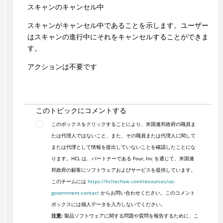
スキャンのキャンセル中
スキャンがキャンセル中であることを示します。ユーザー
はスキャンの進行中にそれをキャンセルすることができま
す。
アクションは不要です
このトピックにコメントする
このボックスをクリックすることにより、米国連邦政府の職員ま
たは代理人ではないこと、また、その職員または代理人に関して
または代理として情報を提出していないことを確認したことにな
ります。HCL は、パートナーである Four, Inc を通じて、米国連
邦政府の顧客にソフトウェアおよびサービスを提供しています。
このチームには
https://hcltechsw.com/resources/us-
government-contact
からお問い合わせください。このコメント
ボックスには個人データを入力しないでください。
注意:
製品ソフトウェアに関する問題や質問を報告するために、こ