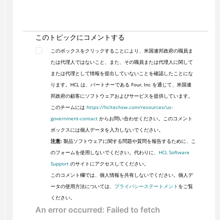
このトピックにコメントする
このボックスをクリックすることにより、米国連邦政府の職員ま
たは代理人ではないこと、また、その職員または代理人に関して
または代理として情報を提出していないことを確認したことにな
ります。HCL は、パートナーである Four, Inc を通じて、米国連
邦政府の顧客にソフトウェアおよびサービスを提供しています。
このチームには
https://hcltechsw.com/resources/us-
government-contact
からお問い合わせください。このコメント
ボックスには個人データを入力しないでください。
注意:
製品ソフトウェアに関する問題や質問を報告するために、こ
のフォームを使用しないでください。代わりに、
HCL Software
Support
のサイトにアクセスしてください。
このコメント欄では、個人情報を共有しないでください。個人デ
ータの使用方法については、
プライバシーステートメント
をご覧
ください。