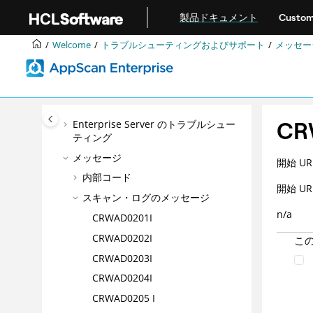
トラブルシューティングおよびサポー
メインコンテンツにジャンプ
ト
製品ドキュメント
Custom
問題のトラブルシューティング
Welcome
トラブルシューティングおよびサポート
メッセー
テンプレート:HCL® サポートへのお
問い合わせ
Dynamic Analysis Scanner のトラ
ブルシューティング
CR
Enterprise Server のトラブルシュー
ティング
メッセージ
開始 U
内部コード
開始 
スキャン・ログのメッセージ
n/a
CRWAD0201I
CRWAD0202I
こ
CRWAD0203I
CRWAD0204I
CRWAD0205 I