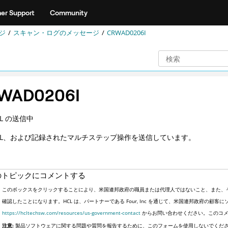
er Support
Community
ジ
スキャン・ログのメッセージ
CRWAD0206I
WAD0206I
RL の送信中
URL、および記録されたマルチステップ操作を送信しています。
のトピックにコメントする
このボックスをクリックすることにより、米国連邦政府の職員または代理人ではないこと、また、
確認したことになります。HCL は、パートナーである Four, Inc を通じて、米国連邦政府の
https://hcltechsw.com/resources/us-government-contact
からお問い合わせください。このコメ
注意:
製品ソフトウェアに関する問題や質問を報告するために、このフォームを使用しないでくだ