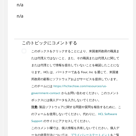
n/a
n/a
このトピックにコメントする
このボックスをクリックすることにより、米国連邦政府の職員ま
たは代理人ではないこと、また、その職員または代理人に関して
または代理として情報を提出していないことを確認したことにな
ります。HCL は、パートナーである Four, Inc を通じて、米国連
邦政府の顧客にソフトウェアおよびサービスを提供しています。
このチームには
https://hcltechsw.com/resources/us-
government-contact
からお問い合わせください。このコメント
ボックスには個人データを入力しないでください。
注意:
製品ソフトウェアに関する問題や質問を報告するために、こ
のフォームを使用しないでください。代わりに、
HCL Software
Support
のサイトにアクセスしてください。
このコメント欄では、個人情報を共有しないでください。個人デ
ータの使用方法については、
プライバシーステートメント
をご覧