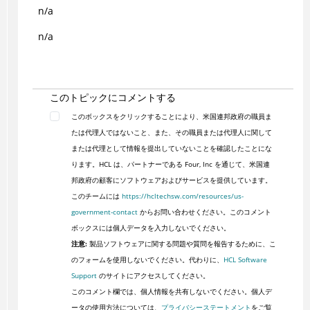
n/a
n/a
このトピックにコメントする
このボックスをクリックすることにより、米国連邦政府の職員ま
たは代理人ではないこと、また、その職員または代理人に関して
または代理として情報を提出していないことを確認したことにな
ります。HCL は、パートナーである Four, Inc を通じて、米国連
邦政府の顧客にソフトウェアおよびサービスを提供しています。
このチームには
https://hcltechsw.com/resources/us-
government-contact
からお問い合わせください。このコメント
ボックスには個人データを入力しないでください。
注意:
製品ソフトウェアに関する問題や質問を報告するために、こ
のフォームを使用しないでください。代わりに、
HCL Software
Support
のサイトにアクセスしてください。
このコメント欄では、個人情報を共有しないでください。個人デ
ータの使用方法については、
プライバシーステートメント
をご覧