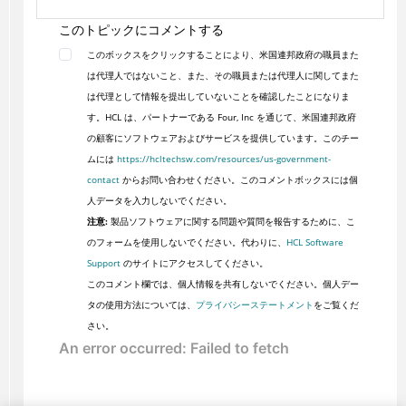
このトピックにコメントする
このボックスをクリックすることにより、米国連邦政府の職員また
は代理人ではないこと、また、その職員または代理人に関してまた
は代理として情報を提出していないことを確認したことになりま
す。HCL は、パートナーである Four, Inc を通じて、米国連邦政府
の顧客にソフトウェアおよびサービスを提供しています。このチー
ムには
https://hcltechsw.com/resources/us-government-
contact
からお問い合わせください。このコメントボックスには個
人データを入力しないでください。
注意:
製品ソフトウェアに関する問題や質問を報告するために、こ
のフォームを使用しないでください。代わりに、
HCL Software
Support
のサイトにアクセスしてください。
このコメント欄では、個人情報を共有しないでください。個人デー
タの使用方法については、
プライバシーステートメント
をご覧くだ
さい。