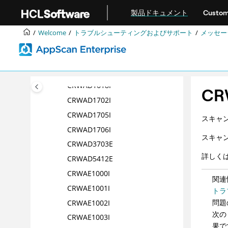
メインコンテンツにジャンプ
CRWAD1613I
製品ドキュメント
Custom
CRWAD1614I
Welcome
トラブルシューティングおよびサポート
メッセー
CRWAD1615I
CRWAD1616I
CRWAD1617I
CRWAD1618I
CR
CRWAD1702I
CRWAD1705I
スキャ
CRWAD1706I
スキャ
CRWAD3703E
詳しく
CRWAD5412E
CRWAE1000I
関連
CRWAE1001I
トラ
問題
CRWAE1002I
次の
CRWAE1003I
果で