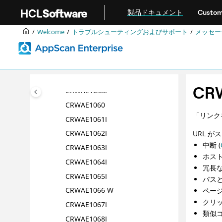
メインコンテンツにジャンプ
CRWAE1052I
製品ドキュメント
Custom
CRWAE1053I
Welcome
トラブルシューティングおよびサポート
メッセー
CRWAE1054I
CRWAE1055I
CRWAE1056I
CRWAE1057I
CR
CRWAE1058I
CRWAE1060
「リンク
CRWAE1061I
CRWAE1062I
URL 
中断 (
CRWAE1063I
ホス
CRWAE1064I
冗長な
CRWAE1065I
パスと
CRWAE1066 W
ページ
クリ
CRWAE1067I
類似コ
CRWAE1068I