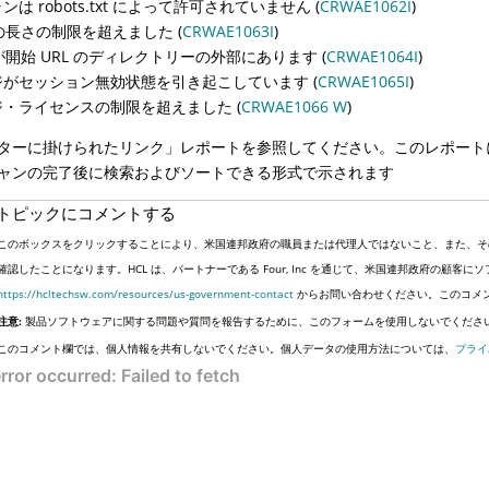
ンは robots.txt によって許可されていません (
CRWAE1062I
)
 の長さの制限を超えました (
CRWAE1063I
)
 が開始 URL のディレクトリーの外部にあります (
CRWAE1064I
)
ジがセッション無効状態を引き起こしています (
CRWAE1065I
)
ジ・ライセンスの制限を超えました (
CRWAE1066 W
)
ターに掛けられたリンク」レポートを参照してください。このレポート
ャンの完了後に検索およびソートできる形式で示されます
トピックにコメントする
このボックスをクリックすることにより、米国連邦政府の職員または代理人ではないこと、また、そ
確認したことになります。HCL は、パートナーである Four, Inc を通じて、米国連邦政府の顧
https://hcltechsw.com/resources/us-government-contact
からお問い合わせください。このコメ
注意:
製品ソフトウェアに関する問題や質問を報告するために、このフォームを使用しないでくださ
このコメント欄では、個人情報を共有しないでください。個人データの使用方法については、
プライ