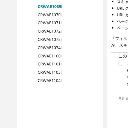
スキャ
CRWAE1069I
URL
CRWAE1070I
URL
ペー
CRWAE1071I
ペー
CRWAE1072I
「フィル
CRWAE1073I
が、スキ
CRWAE1074I
この
CRWAE1100I
CRWAE1101I
CRWAE1103I
CRWAE1104I
CRWAE1105I
CRWAE1106I
CRWAE1150I
CRWAE1151I
CRWAE1153I