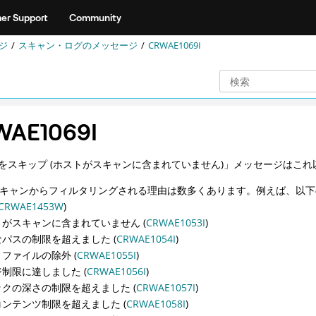
er Support
Community
ジ
スキャン・ログのメッセージ
CRWAE1069I
WAE1069I
をスキップ (ホストがスキャンに含まれていません)」メッセージはこ
がスキャンからフィルタリングされる理由は数多くあります。例えば、以
CRWAE1453W
)
トがスキャンに含まれていません (
CRWAE1053I
)
パスの制限を超えました (
CRWAE1054I
)
ファイルの除外 (
CRWAE1055I
)
制限に達しました (
CRWAE1056I
)
ックの深さの制限を超えました (
CRWAE1057I
)
ンテンツ制限を超えました (
CRWAE1058I
)