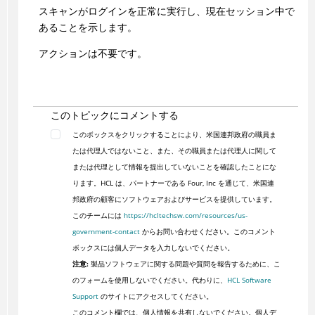
スキャンがログインを正常に実行し、現在セッション中で
あることを示します。
アクションは不要です。
このトピックにコメントする
このボックスをクリックすることにより、米国連邦政府の職員ま
たは代理人ではないこと、また、その職員または代理人に関して
または代理として情報を提出していないことを確認したことにな
ります。HCL は、パートナーである Four, Inc を通じて、米国連
邦政府の顧客にソフトウェアおよびサービスを提供しています。
このチームには
https://hcltechsw.com/resources/us-
government-contact
からお問い合わせください。このコメント
ボックスには個人データを入力しないでください。
注意:
製品ソフトウェアに関する問題や質問を報告するために、こ
のフォームを使用しないでください。代わりに、
HCL Software
Support
のサイトにアクセスしてください。
このコメント欄では、個人情報を共有しないでください。個人デ